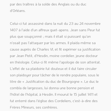
par des traîtres à la solde des Anglais ou du duc
d'Orléans.
Celui-ci fut assassiné dans la nuit du 23 au 24 novembre
1407 à l'aide d'un affreux guet-apens. Jean sans Peur fut
plus que soupçonné ; mais il était si puissant qu'on
n'osait pas l'attaquer par les armes. Il plaida même sa
cause auprès de Charles VI, et fit exprimer sa justification
par Jean Petit, d'Hesdin, moine cordelier, jeune docteur
en théologie. Celui-ci fit même l'apologie de son attentat.
L'effet de sa plaidoirie fut douteux et il dut faire circuler
son plaidoyer pour tâcher de le rendre populaire, sous le
titre de « Justification du duc de Bourgogne ». Le duc le
combla de largesses, lui donna une bonne pension et
l'hôtel de l'hôpital, à Hesdin. Il mourut le 15 juillet 1411 et
fut enterré dans l'église des Cordeliers, c'est-à-dire des
Frères Mineurs, ses confrères.