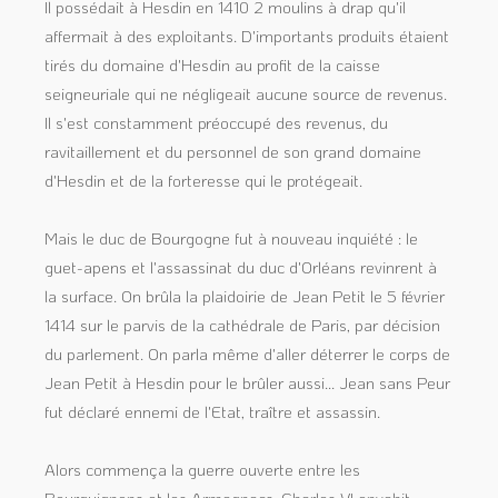
Il possédait à Hesdin en 1410 2 moulins à drap qu'il
affermait à des exploitants. D'importants produits étaient
tirés du domaine d'Hesdin au profit de la caisse
seigneuriale qui ne négligeait aucune source de revenus.
Il s'est constamment préoccupé des revenus, du
ravitaillement et du personnel de son grand domaine
d'Hesdin et de la forteresse qui le protégeait.
Mais le duc de Bourgogne fut à nouveau inquiété : le
guet-apens et l'assassinat du duc d'Orléans revinrent à
la surface. On brûla la plaidoirie de Jean Petit le 5 février
1414 sur le parvis de la cathédrale de Paris, par décision
du parlement. On parla même d'aller déterrer le corps de
Jean Petit à Hesdin pour le brûler aussi... Jean sans Peur
fut déclaré ennemi de l'Etat, traître et assassin.
Alors commença la guerre ouverte entre les
Bourguignons et les Armagnacs. Charles VI envahit