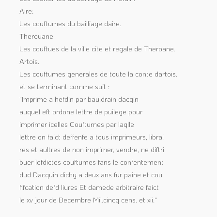
Aire:
Les couftumes du bailliage daire.
Therouane
Les couftues de la ville cite et regale de Theroane.
Artois.
Les couftumes generales de toute la conte dartois.
et se terminant comme suit :
"Imprime a hefdin par bauldrain dacqin
auquel eft ordone lettre de puilege pour
imprimer icelles Couftumes par laqlle
lettre on faict deffenfe a tous imprimeurs, librai
res et aultres de non imprimer, vendre, ne diftri
buer lefdictes couftumes fans le confentement
dud Dacquin dichy a deux ans fur paine et cou
fifcation defd liures Et damede arbitraire faict
le xv jour de Decembre Mil.cincq cens. et xii."