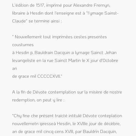
L'édition de 1517, imprimé pour Alexandre Fremyn,
libraire à Hesdin dont l'enseigne est à "l'ymage Sainst-
Claude" se termine ainsi :
" Nouvellement tout imprimées cestes presentes
coustumes
à Hesdin p. Bauldrain Dacquin a lymage Sainct Jehan
levangeliste en la rue Sainct Martin le X jour d'Octobre
an
de grace mil CCCCCXVII."
A la fin de Dévote contemplation sur la misère de nostre
redemption, on peut y lire :
"Chy fine che présent traicté intitulé Dévote conteplation
nouvellemetn ipresseà Hesdin, le XVIIIe jour de décèbre,
an de grace mil cincq cens XVIII, par Bauldrin Dacquin,