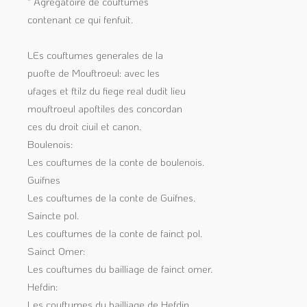
" Agregatoire de couftumes
contenant ce qui fenfuit.
LEs couftumes generales de la
puofte de Mouftroeul: avec les
ufages et ftilz du fiege real dudit lieu
mouftroeul apoftiles des concordan
ces du droit ciuil et canon.
Boulenois:
Les couftumes de la conte de boulenois.
Guifnes
Les couftumes de la conte de Guifnes.
Saincte pol.
Les couftumes de la conte de fainct pol.
Sainct Omer:
Les couftumes du bailliage de fainct omer.
Hefdin:
Les couftumes du bailliage de Hefdin.